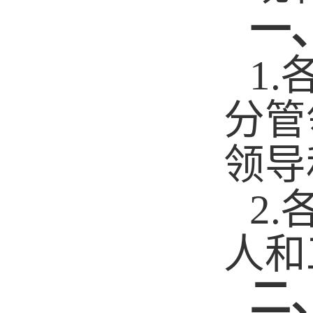
一
1
分管
领导
2
人和
二